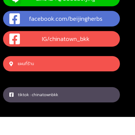
facebook.com/beijingherbs
IG/chinatown_bkk
แผนที่ร้าน
tiktok : chinatownbkk